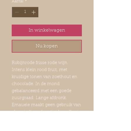
Aantal
*
In winkelwagen
Nu kopen
Robijnrode frisse rode wijn.
Intens klein rood fruit, met
kruidige tonen van zoethout en
chocolade. In de mond
gebalanceerd met een goede
zuurgraad. Lange afdronk.
Emauele maakt geen gebruik van
chemicalien of pesticiden, alles in
balans met de natuur, voor pure
wijn.