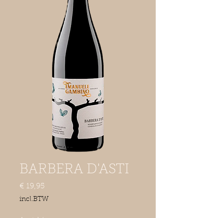
BARBERA D'ASTI
Prijs
€ 19,95
incl.BTW