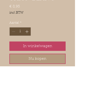
Prijs
€ 8,95
incl.BTW
Aantal
*
In winkelwagen
Nu kopen
Bleu Blanc Thau is de expressieve
lijn van Florensac. Wijn met een
hoge doordrink factor maar altijd
vriendelijk en aangenaam.
Gegarandeerd een prettig
mondgevoel met tonen van