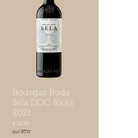
Bodegas Roda
Sela DOC Rioja
2021
Prijs
€ 25,95
incl.BTW