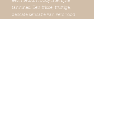
een medium body met fijne
tannines. Een frisse, fruitige,
delicate sensatie van vers rood
fruit. Elegant met een lange
afdronk. Zelf op lagere
temperatuur komt het fruit en de
frisheid volledig naar voren als
een witte wijn.
Contact
—
Slangenweg 32, Laren
+31 6 13 17 21 30
etienne@vanunenwijnkopers.com
volg ons op
—