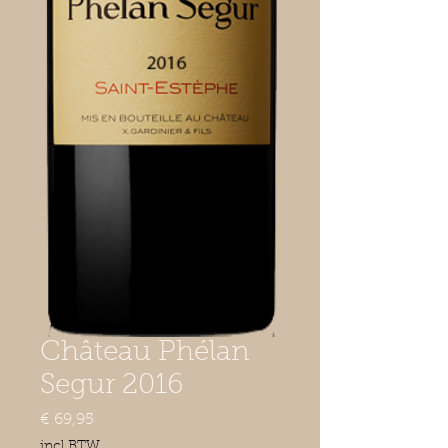
Château Phélan
Segur 2016
Prijs
€ 69,95
incl.BTW