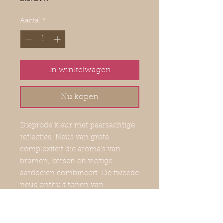
Aantal
*
In winkelwagen
Nu kopen
Dieprode kleur met paarsachtige
reflecties. Neus van grote
complexiteit die aroma's van
bramen, kersen en vlezige
aardbeien combineert. De tweede
neus onthult tonen van
geroosterd en zoethout. De
smaak is zacht bij de aanzet met
een opmerkelijke consistentie en