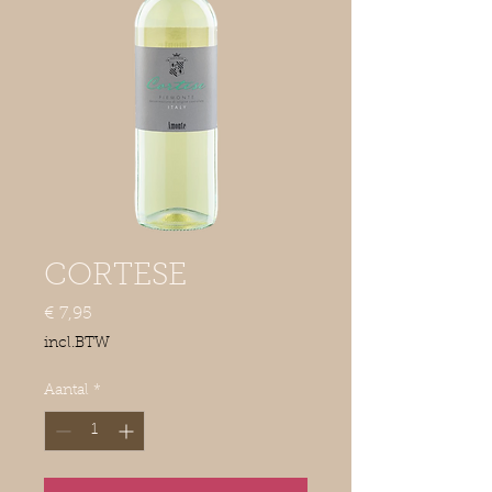
CORTESE
Prijs
€ 7,95
incl.BTW
Aantal
*