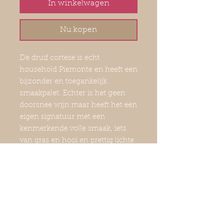
In winkelwagen
Nu kopen
De druif cortese is echt
household Piemonte en heeft een
bijzonder en toegankelijk
smaakpalet. Echter is het geen
doorsnee wijn maar heeft het een
eigen signatuur met een
kenmerkende volle smaak, iets
van gras en hooi en prettig lichte
bittertjes.
Contact