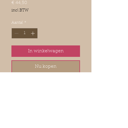
Prijs
€ 44,50
incl.BTW
Aantal
*
In winkelwagen
Nu kopen
Een krachtig rijk karakter met een
fraaie tannine structuur, de
afdronk toont intense
zoethoutachtige tonen. Ideaal bij
de traditionele Provençaalse
keuken, stoofschotels en fijne
vleessoorten.