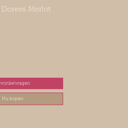
s Dorees Merlot
koopprijs
 winkelwagen
Nu kopen