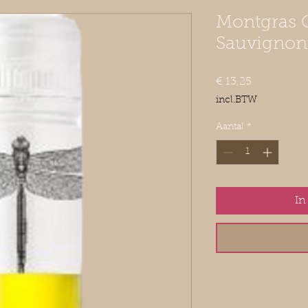
Montgras 
Sauvignon
Prijs
€ 13,25
incl.BTW
Aantal
*
In