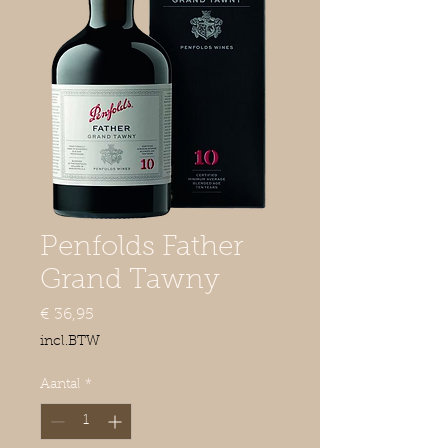
Penfolds Father
Grand Tawny
Prijs
€ 36,95
incl.BTW
Aantal
*