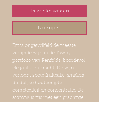
In winkelwagen
Nu kopen
Dit is ongetwijfeld de meeste
verfijnde wijn in de Tawny-
portfolio van Penfolds, boordevol
elegantie en kracht. De wijn
vertoont zoete fruitcake-smaken,
duidelijke houtgerijpte
complexiteit en concentratie. De
afdronk is fris met een prachtige
balans en aanhoudende
intensiteit.