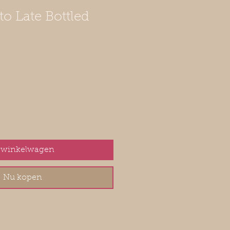
o Late Bottled
 winkelwagen
Nu kopen