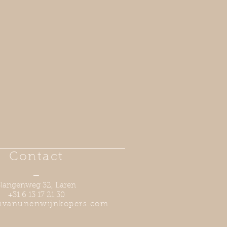
Contact
—
Slangenweg 32, Laren
+31 6 13 17 21 30
@vanunenwijnkopers.com