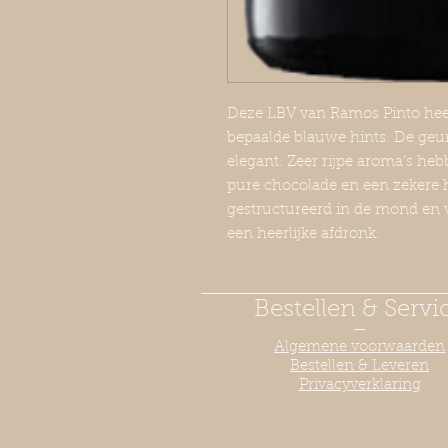
Deze LBV van Ramos Pinto heef
bepaalde blauwe hints. De geur 
elegant. Zeer rijpe aroma’s heb
pure chocolade en een zekere 
gestructureerd in de mond en vo
een heerlijke afdronk.
Bestellen & Servi
—
Algemene voorwaarden
Bestellen & Leveren
Privacyverklaring