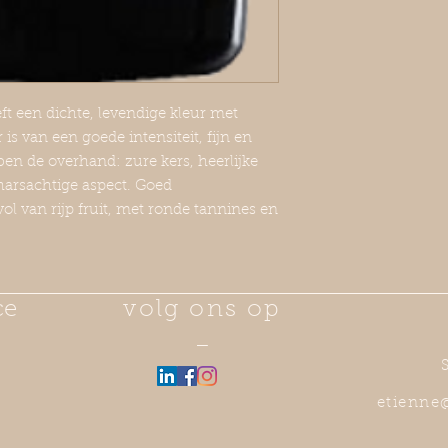
t een dichte, levendige kleur met
is van een goede intensiteit, fijn en
ben de overhand: zure kers, heerlijke
harsachtige aspect. Goed
l van rijp fruit, met ronde tannines en
ce
volg ons op
—
etienne