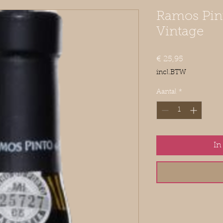
Ramos Pint
Vintage
Prijs
€ 25,95
incl.BTW
Aantal
*
In