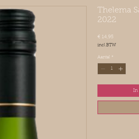
Thelema S
2022
Prijs
€ 14,95
incl.BTW
Aantal
*
In